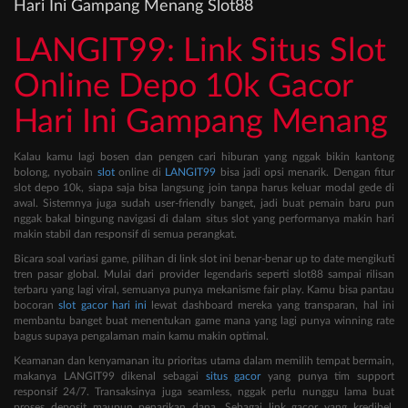
Hari Ini Gampang Menang Slot88
LANGIT99: Link Situs Slot
Online Depo 10k Gacor
Hari Ini Gampang Menang
Kalau kamu lagi bosen dan pengen cari hiburan yang nggak bikin kantong
bolong, nyobain
slot
online di
LANGIT99
bisa jadi opsi menarik. Dengan fitur
slot depo 10k, siapa saja bisa langsung join tanpa harus keluar modal gede di
awal. Sistemnya juga sudah user-friendly banget, jadi buat pemain baru pun
nggak bakal bingung navigasi di dalam situs slot yang performanya makin hari
makin stabil dan responsif di semua perangkat.
Bicara soal variasi game, pilihan di link slot ini benar-benar up to date mengikuti
tren pasar global. Mulai dari provider legendaris seperti slot88 sampai rilisan
terbaru yang lagi viral, semuanya punya mekanisme fair play. Kamu bisa pantau
bocoran
slot gacor hari ini
lewat dashboard mereka yang transparan, hal ini
membantu banget buat menentukan game mana yang lagi punya winning rate
bagus supaya pengalaman main kamu makin optimal.
Keamanan dan kenyamanan itu prioritas utama dalam memilih tempat bermain,
makanya LANGIT99 dikenal sebagai
situs gacor
yang punya tim support
responsif 24/7. Transaksinya juga seamless, nggak perlu nunggu lama buat
proses deposit maupun penarikan dana. Sebagai link gacor yang kredibel,