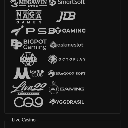
Live Casino