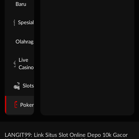
Baru
Spesial
Olahraga
Live
Casino
Slots
Poker
LANGIT99: Link Situs Slot Online Depo 10k Gacor