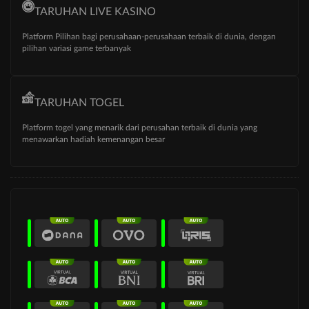
TARUHAN LIVE KASINO
Platform Pilihan bagi perusahaan-perusahaan terbaik di dunia, dengan
pilihan variasi game terbanyak
TARUHAN TOGEL
Platform togel yang menarik dari perusahan terbaik di dunia yang
menawarkan hadiah kemenangan besar