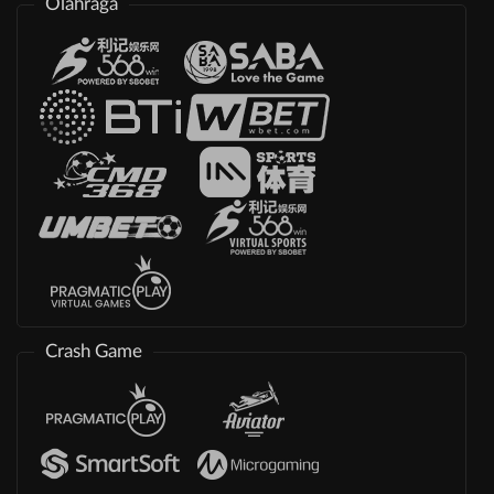
Olahraga
Crash Game