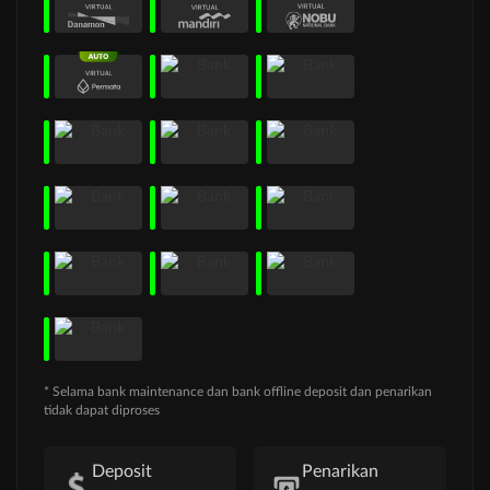
* Selama bank maintenance dan bank offline deposit dan penarikan
tidak dapat diproses
Deposit
Penarikan