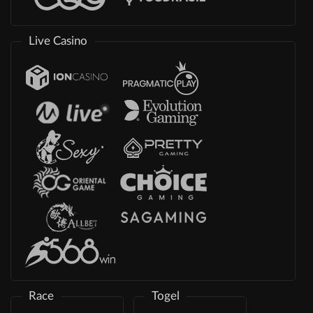
Live Casino
Race
Togel