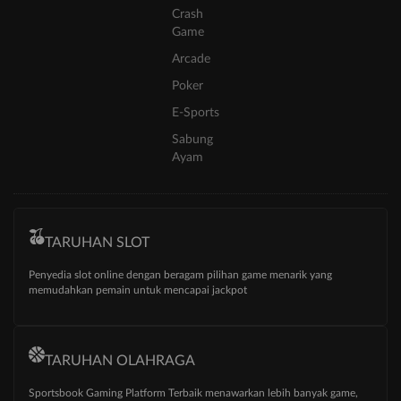
Crash
Game
Arcade
Poker
E-Sports
Sabung
Ayam
TARUHAN SLOT
Penyedia slot online dengan beragam pilihan game menarik yang
memudahkan pemain untuk mencapai jackpot
TARUHAN OLAHRAGA
Sportsbook Gaming Platform Terbaik menawarkan lebih banyak game,