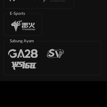
E-Sports
Sabung Ayam