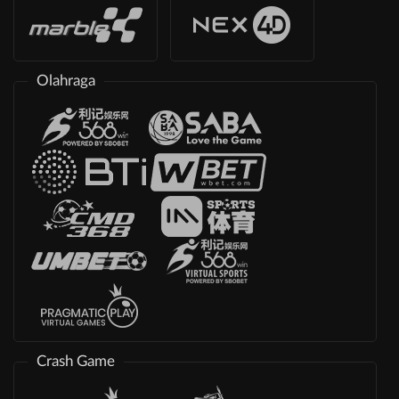
Olahraga
Crash Game