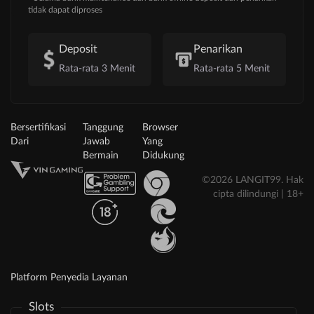
tidak dapat diproses
Deposit
Penarikan
Rata-rata 3 Menit
Rata-rata 5 Menit
Bersertifikasi
Tanggung
Browser
Dari
Jawab
Yang
Bermain
Didukung
©2026 LANGIT99. Hak
cipta dilindungi | 18+
Platform Penyedia Layanan
Slots