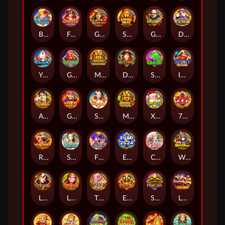
Beach Baby2
Fortunate Lion-Lucky Mix
Gods of Egypt2
SAFARI HEAT-MULTIPLY FUN
Gaogashou2 MULTIPLY FUN
Detective Girl
Yu Yue Long Men
Ghost Mansion
Mayan Adventure
Deep Rising
Slime Gem
Infinity Mining
All for the Winner
Gong Xi Fa Cai
Sugar Bar
Mayan Adventure2
X'mas Gift City
777-CLASSIC STYLE
Rich Fortune 2
Songkran Festival
Fighting Academy 2
EURO2024
CakeMatch
Weird Xmas
LUXURY WORLD
Little Red Riding Hood
Three Little Pigs
Ennead
Stonelions
Lion's area