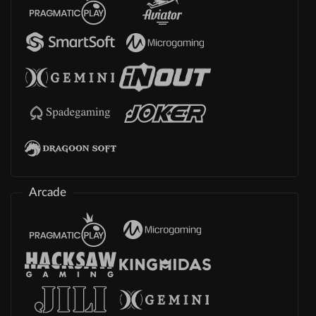
Arcade