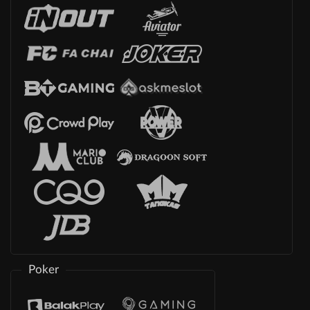
Poker