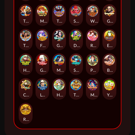
Thor vs Loki
Mahjong Gold 3
TRICK OR TREAT
Sushi Match
Wilderness Hunting
Gaogashou
Three Kingdoms
Fighting Academy
Gumiho
DR. Crazy
Run Date
Egypt Gods
Halloween Horror
Ghost Zombie
Mutation fish
Star Cruise
Prehistoric Park
Beer Carnival
Cat VS Mouse
Lovecraft's Legacy
Happy Fruit Stand
THOR
Magic House
Yuanbao Mahjong2
Ragnarok Odin