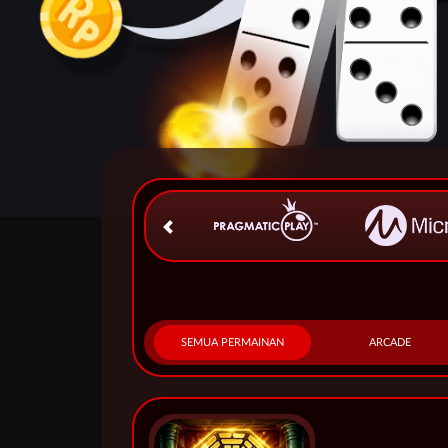
SEMUA PERMAINAN
ARCADE