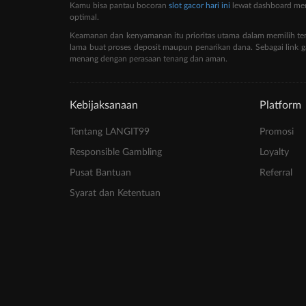
Kamu bisa pantau bocoran
slot gacor hari ini
lewat dashboard mer
optimal.
Keamanan dan kenyamanan itu prioritas utama dalam memilih t
lama buat proses deposit maupun penarikan dana. Sebagai link ga
menang dengan perasaan tenang dan aman.
Kebijaksanaan
Platform
Tentang LANGIT99
Promosi
Responsible Gambling
Loyalty
Pusat Bantuan
Referral
Syarat dan Ketentuan