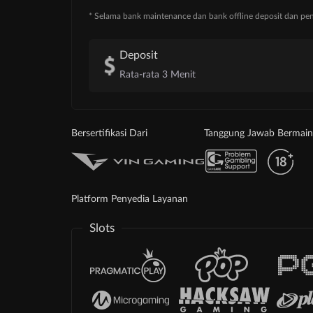
* Selama bank maintenance dan bank offline deposit dan pen
Deposit
Rata-rata 3 Menit
Bersertifikasi Dari
Tanggung Jawab Bermain
Platform Penyedia Layanan
Slots