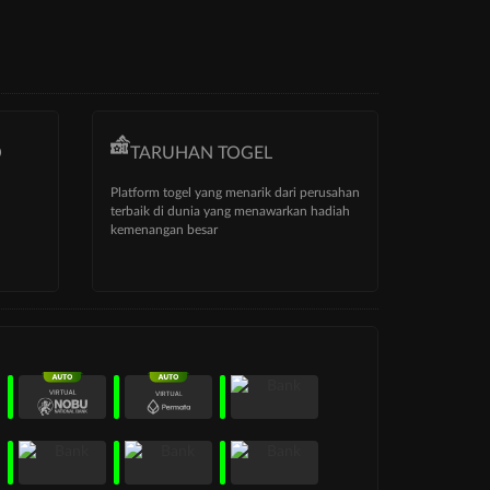
O
TARUHAN TOGEL
Platform togel yang menarik dari perusahan
terbaik di dunia yang menawarkan hadiah
kemenangan besar