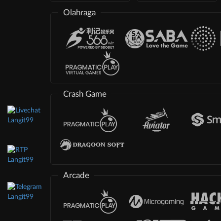
Olahraga
Crash Game
Arcade