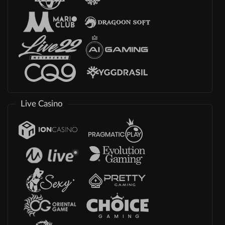
Live Casino