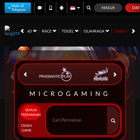
Main di
MASUK
DAF
Telegram
S
LIVE CASINO
RACE
TOGEL
OLAHRAGA
CRASH GAME
MICROGAMING
SEMUA
PERMAINAN
CRASH
GAME