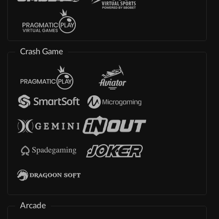
Crash Game
Arcade