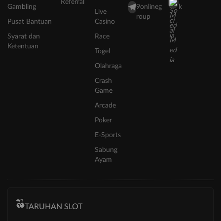
Referral
Gambling
9onlineg
k
Live
roup
Pusat Bantuan
Casino
Syarat dan
Race
Ketentuan
Togel
Olahraga
Crash
Game
Arcade
Poker
E-Sports
Sabung
Ayam
TARUHAN SLOT