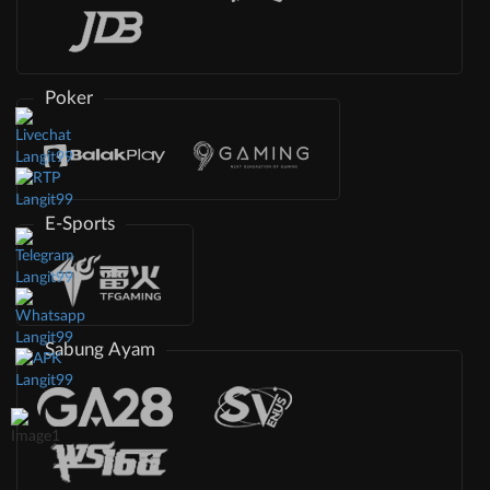
Poker
E-Sports
Sabung Ayam