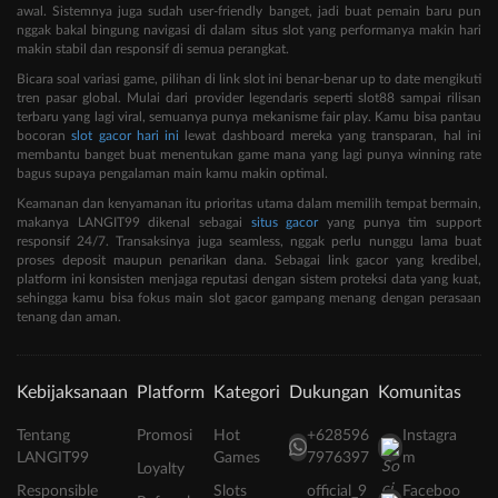
awal. Sistemnya juga sudah user-friendly banget, jadi buat pemain baru pun
nggak bakal bingung navigasi di dalam situs slot yang performanya makin hari
makin stabil dan responsif di semua perangkat.
Bicara soal variasi game, pilihan di link slot ini benar-benar up to date mengikuti
tren pasar global. Mulai dari provider legendaris seperti slot88 sampai rilisan
terbaru yang lagi viral, semuanya punya mekanisme fair play. Kamu bisa pantau
bocoran
slot gacor hari ini
lewat dashboard mereka yang transparan, hal ini
membantu banget buat menentukan game mana yang lagi punya winning rate
bagus supaya pengalaman main kamu makin optimal.
Keamanan dan kenyamanan itu prioritas utama dalam memilih tempat bermain,
makanya LANGIT99 dikenal sebagai
situs gacor
yang punya tim support
responsif 24/7. Transaksinya juga seamless, nggak perlu nunggu lama buat
proses deposit maupun penarikan dana. Sebagai link gacor yang kredibel,
platform ini konsisten menjaga reputasi dengan sistem proteksi data yang kuat,
sehingga kamu bisa fokus main slot gacor gampang menang dengan perasaan
tenang dan aman.
Kebijaksanaan
Platform
Kategori
Dukungan
Komunitas
Tentang
Promosi
Hot
+628596
Instagra
LANGIT99
Games
7976397
m
Loyalty
Responsible
Slots
official_9
Faceboo