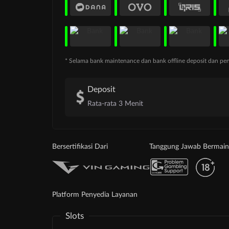
* Selama bank maintenance dan bank offline deposit dan pen
Deposit
Rata-rata 3 Menit
Bersertifikasi Dari
Tanggung Jawab Bermain
Platform Penyedia Layanan
Slots