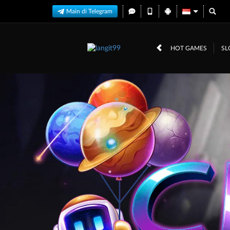
Main di Telegram
HOT GAMES
SL