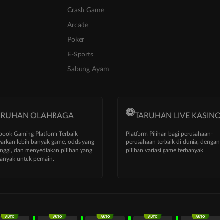
Crash Game
Arcade
Poker
E-Sports
Sabung Ayam
ARUHAN OLAHRAGA
TARUHAN LIVE KASIN
book Gaming Platform Terbaik
Platform Pilihan bagi perusahaan-
rkan lebih banyak game, odds yang
perusahaan terbaik di dunia, dengan
tinggi, dan menyediakan pilihan yang
pilihan variasi game terbanyak
banyak untuk pemain.