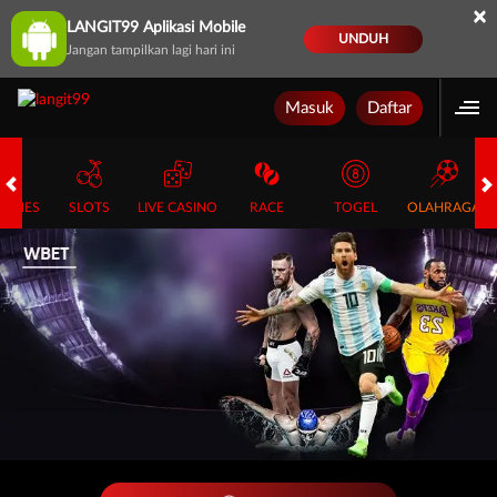
×
LANGIT99 Aplikasi Mobile
UNDUH
Jangan tampilkan lagi hari ini
Masuk
Daftar
GAMES
SLOTS
LIVE CASINO
RACE
TOGEL
OLAHRAGA