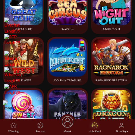
GREAT BLUE
Sea Circus
A NIGHT OUT
WILD WEST
DOLPHIN TREASURE
RAGNAROK FIRE STORM
9Gaming
Promosi
Masuk
Hub. Kami
Akun Saya
Sweet Buffet
PANTHER MOON
DRAGON GATE