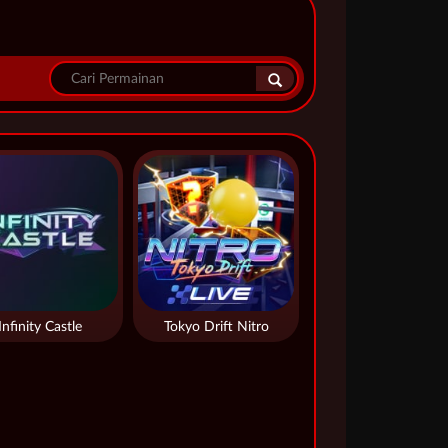
Infinity Castle
Tokyo Drift Nitro