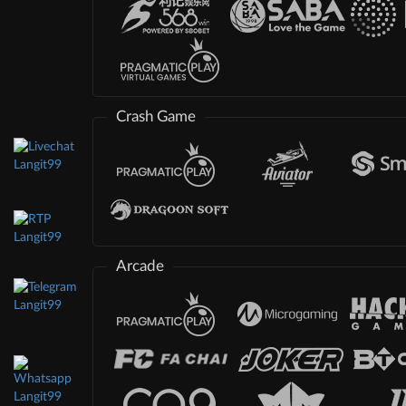
Crash Game
Arcade