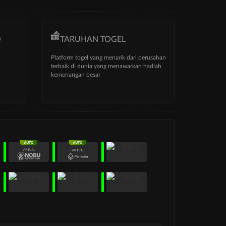
O
TARUHAN TOGEL
Platform togel yang menarik dari perusahan
terbaik di dunia yang menawarkan hadiah
kemenangan besar