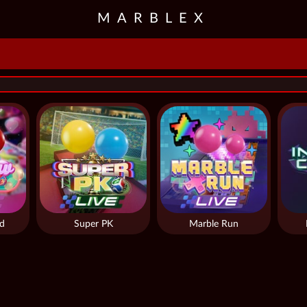
MARBLEX
d
Super PK
Marble Run