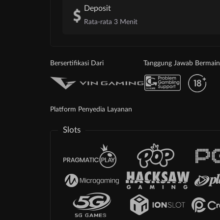
Deposit
Rata-rata 3 Menit
Bersertifikasi Dari
Tanggung Jawab Bermain
Platform Penyedia Layanan
Slots