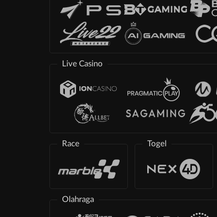
Live Casino
Race
Togel
Olahraga