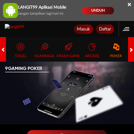
×
LANGIT99 Aplikasi Mobile
UNDUH
Jangan tampilkan lagi hari ini
Masuk
Daftar
E
TOGEL
OLAHRAGA
CRASH GAME
ARCADE
POKER
E