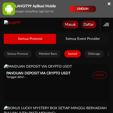
×
LANGIT99 Aplikasi Mobile
UNDUH
Jangan tampilkan lagi hari ini
Masuk
Daftar
Semua Promosi
Semua Event Provider
Semua Promosi
Member Baru
Spesial
Olahraga
L
PANDUAN DEPOSIT VIA CRYPTO USDT
DETAIL
Tanggal akhir:
-