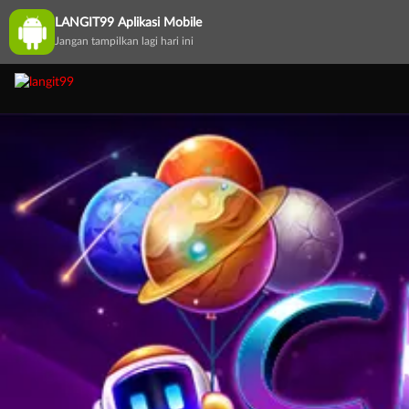
LANGIT99 Aplikasi Mobile
Jangan tampilkan lagi hari ini