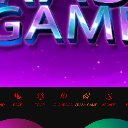
INO
RACE
TOGEL
OLAHRAGA
CRASH GAME
ARCADE