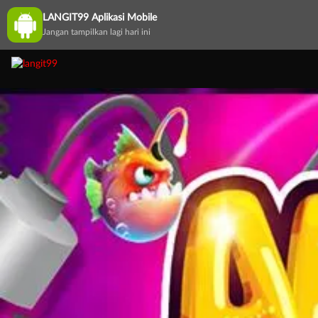
LANGIT99 Aplikasi Mobile
Jangan tampilkan lagi hari ini