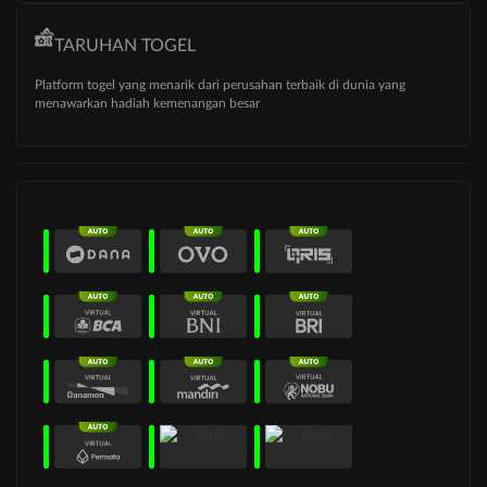
TARUHAN TOGEL
Platform togel yang menarik dari perusahan terbaik di dunia yang
menawarkan hadiah kemenangan besar