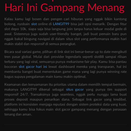
Hari Ini Gampang Menang
Kalau kamu lagi bosen dan pengen cari hiburan yang nggak bikin kantong
bolong, nyobain
slot
online di
LANGIT99
bisa jadi opsi menarik. Dengan fitur
slot depo 10k, siapa saja bisa langsung join tanpa harus keluar modal gede di
awal. Sistemnya juga sudah user-friendly banget, jadi buat pemain baru pun
nggak bakal bingung navigasi di dalam situs slot yang performanya makin hari
makin stabil dan responsif di semua perangkat.
Bicara soal variasi game, pilihan di link slot ini benar-benar up to date mengikuti
tren pasar global. Mulai dari provider legendaris seperti slot88 sampai rilisan
terbaru yang lagi viral, semuanya punya mekanisme fair play. Kamu bisa pantau
bocoran
slot gacor hari ini
lewat dashboard mereka yang transparan, hal ini
membantu banget buat menentukan game mana yang lagi punya winning rate
bagus supaya pengalaman main kamu makin optimal.
Keamanan dan kenyamanan itu prioritas utama dalam memilih tempat bermain,
makanya LANGIT99 dikenal sebagai
situs gacor
yang punya tim support
responsif 24/7. Transaksinya juga seamless, nggak perlu nunggu lama buat
proses deposit maupun penarikan dana. Sebagai link gacor yang kredibel,
platform ini konsisten menjaga reputasi dengan sistem proteksi data yang kuat,
sehingga kamu bisa fokus main slot gacor gampang menang dengan perasaan
tenang dan aman.