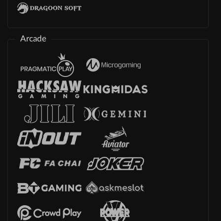
Arcade