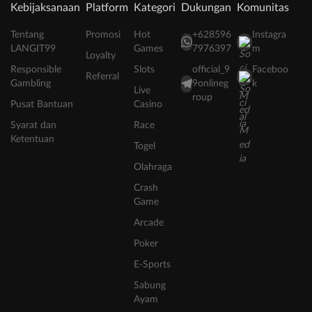
Kebijaksanaan
Platform
Kategori
Dukungan
Komunitas
Tentang
Promosi
Hot
+628596
Instagra
LANGIT99
Games
7976397
m
Loyalty
Responsible
Slots
official_9
Faceboo
Referral
Gambling
9onlineg
k
Live
roup
Pusat Bantuan
Casino
Syarat dan
Race
Ketentuan
Togel
Olahraga
Crash
Game
Arcade
Poker
E-Sports
Sabung
Ayam