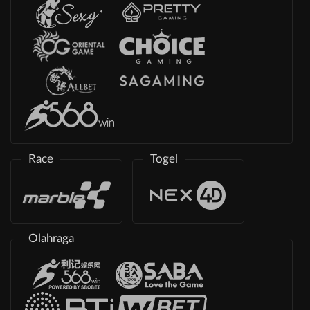
Race
Togel
Olahraga