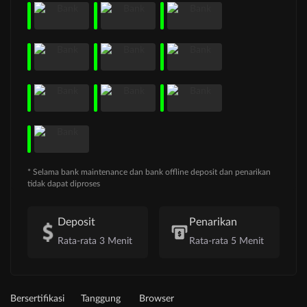
* Selama bank maintenance dan bank offline deposit dan penarikan
tidak dapat diproses
Deposit
Penarikan
Rata-rata 3 Menit
Rata-rata 5 Menit
Bersertifikasi
Tanggung
Browser