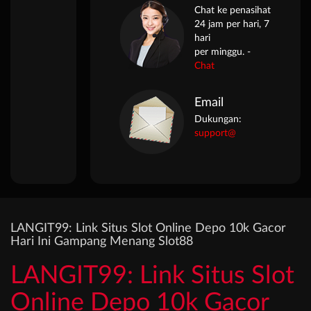
Chat ke penasihat
24 jam per hari, 7
hari
per minggu. -
Chat
Email
Dukungan:
support@
LANGIT99: Link Situs Slot Online Depo 10k Gacor
Hari Ini Gampang Menang Slot88
LANGIT99: Link Situs Slot
Online Depo 10k Gacor