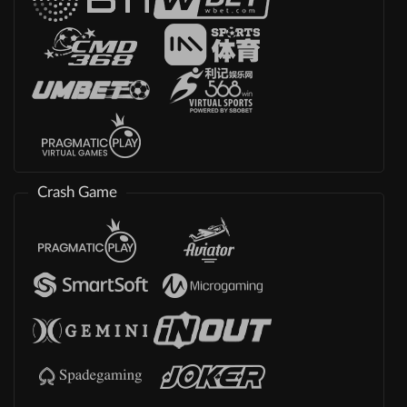
Crash Game