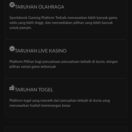
TARUHAN OLAHRAGA
Sportsbook Gaming Platform Terbaik menawarkan lebih banyak game,
odds yang lebih tinggi, dan menyediakan pilihan yang lebih banyak
untuk pemain.
TARUHAN LIVE KASINO
Platform Pilihan bagi perusahaan-perusahaan terbaik di dunia, dengan
pilihan variasi game terbanyak
TARUHAN TOGEL
Platform togel yang menarik dari perusahan terbaik di dunia yang
menawarkan hadiah kemenangan besar