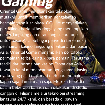
Gaming
Oriental Game menggunakan teknologi
mutakhir untuk memberikan pengalaman
bermain yang luar biasa. OG Live menyediakan
permainan berkualitas tinggi yang menampilkan
dealer langsung dan dirancang secara unik
untuk pasar Asia. Sebagai penyedia terkemuka
permainan kasino langsung di Filipina dan pasar
Asia, Oriental Game menampilkan portofolio
permainan terbaik untuk para pemain. Terutama
terdiri dari permainan kasino Eropa dan Asia,
tawaran kami memancarkan pengalaman kasino
nyata yang pasti dinikmati oleh para pemain,
kapan saja dan di mana saja. Mereka tersedia
dalam beberapa bahasa dan dilakukan di studio
canggih di Filipina melalui teknologi streaming
langsung 24/7 kami, dan berada di bawah