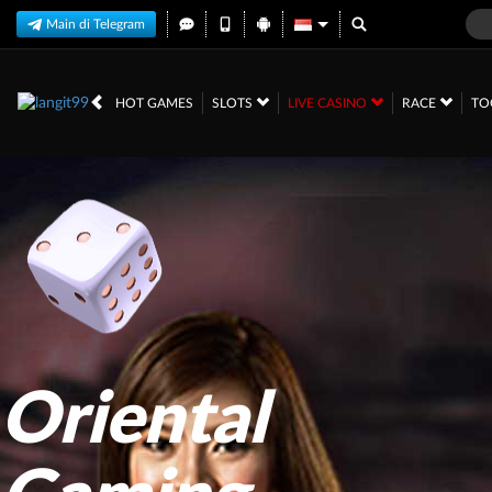
Main di Telegram
HOT GAMES
SLOTS
LIVE CASINO
RACE
TO
Oriental