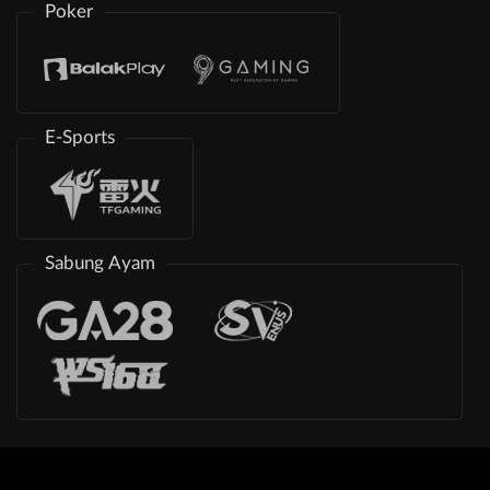
Poker
E-Sports
Sabung Ayam