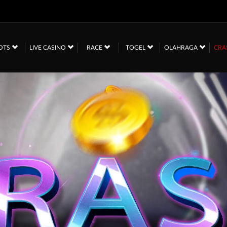
OTS
LIVE CASINO
RACE
TOGEL
OLAHRAGA
CRA