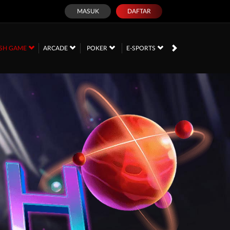
MASUK
DAFTAR
SH GAME
ARCADE
POKER
E-SPORTS
SABUNG AYAM