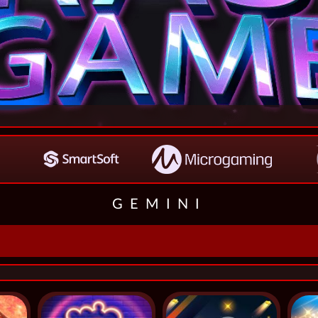
GEMINI