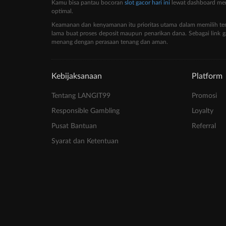
Kamu bisa pantau bocoran
slot gacor hari ini
lewat dashboard mer
optimal.
Keamanan dan kenyamanan itu prioritas utama dalam memilih t
lama buat proses deposit maupun penarikan dana. Sebagai link ga
menang dengan perasaan tenang dan aman.
Kebijaksanaan
Platform
Tentang LANGIT99
Promosi
Responsible Gambling
Loyalty
Pusat Bantuan
Referral
Syarat dan Ketentuan