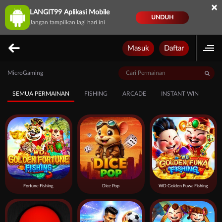
×
LANGIT99 Aplikasi Mobile
UNDUH
Jangan tampilkan lagi hari ini
Masuk
Daftar
MicroGaming
SEMUA PERMAINAN
FISHING
ARCADE
INSTANT WIN
Fortune Fishing
Dice Pop
WD Golden Fuwa Fishing