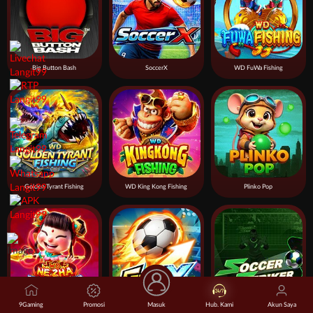
Big Button Bash
SoccerX
WD FuWa Fishing
Golden Tyrant Fishing
WD King Kong Fishing
Plinko Pop
9Gaming
Promosi
Masuk
Hub. Kami
Akun Saya
WD Nezha Fishing Legend
StrikerX
Soccer Striker