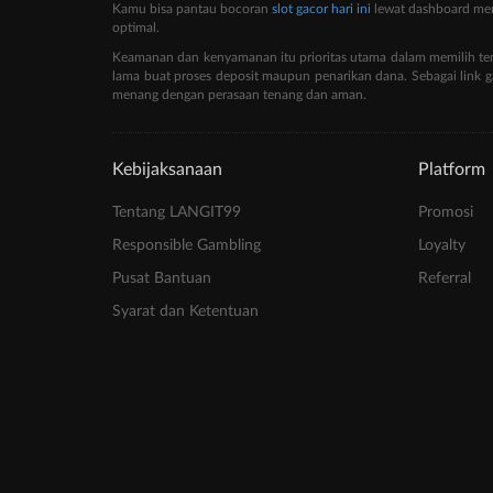
Kamu bisa pantau bocoran
slot gacor hari ini
lewat dashboard mer
optimal.
Keamanan dan kenyamanan itu prioritas utama dalam memilih t
lama buat proses deposit maupun penarikan dana. Sebagai link ga
menang dengan perasaan tenang dan aman.
Kebijaksanaan
Platform
Tentang LANGIT99
Promosi
Responsible Gambling
Loyalty
Pusat Bantuan
Referral
Syarat dan Ketentuan