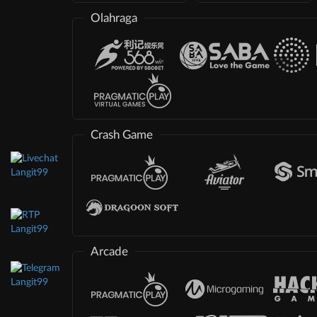
Olahraga
Crash Game
Arcade