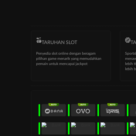
TARUHAN SLOT
T
Penyedia slot online dengan beragam
Sports
pilihan game menarik yang memudahkan
menawa
pemain untuk mencapai jackpot
lebih 
lebih 