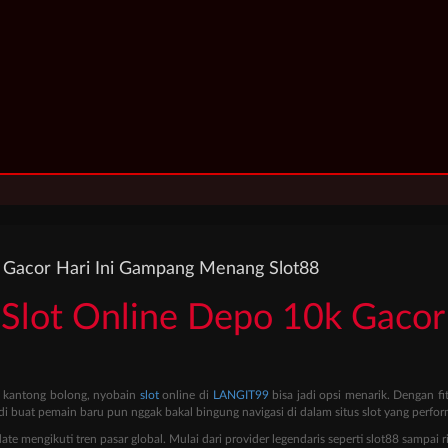
k Gacor Hari Ini Gampang Menang Slot88
 Slot Online Depo 10k Gacor
n kantong bolong, nyobain
slot
online di
LANGIT99
bisa jadi opsi menarik. Dengan fit
adi buat pemain baru pun nggak bakal bingung navigasi di dalam situs slot yang perfo
o date mengikuti tren pasar global. Mulai dari provider legendaris seperti slot88 sampai 