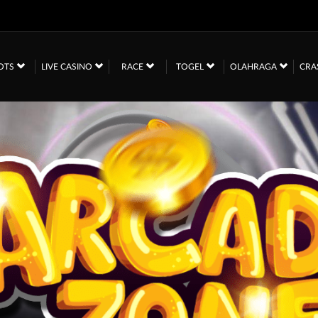
OTS
LIVE CASINO
RACE
TOGEL
OLAHRAGA
CRA