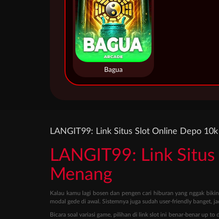
Bagua
LANGIT99: Link Situs Slot Online Depo 10
LANGIT99: Link Situs
Menang
Kalau kamu lagi bosen dan pengen cari hiburan yang nggak biki
modal gede di awal. Sistemnya juga sudah user-friendly banget, j
Bicara soal variasi game, pilihan di link slot ini benar-benar up t