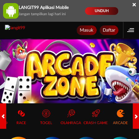
×
LANGIT99 Aplikasi Mobile
UNDUH
Jangan tampilkan lagi hari ini
Masuk
Daftar
SINO
RACE
TOGEL
OLAHRAGA
CRASH GAME
ARCADE