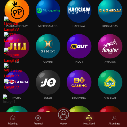
PRAGMATIC PLAY
MICROGAMING
HACKSAW
KING MIDAS
JILI
GEMINI
INOUT
AVIATOR
FACHAI
JOKER
BTGAMING
AMB SLOT
9Gaming
Promosi
Masuk
Hub. Kami
Akun Saya