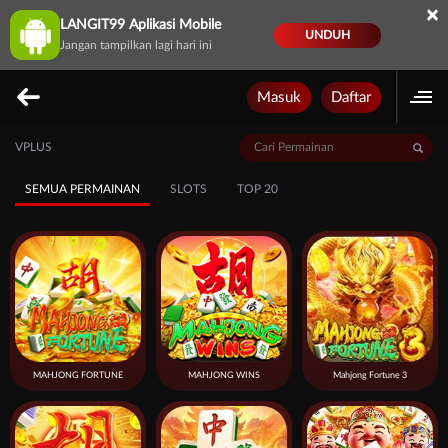
×
LANGIT99 Aplikasi Mobile
UNDUH
Jangan tampilkan lagi hari ini
Masuk
Daftar
VPLUS
SEMUA PERMAINAN
SLOTS
TOP 20
MAHJONG FORTUNE
MAHJONG WINS
Mahjong Fortune 3