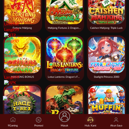
Fortune Mahjong
Mahjong Fortune 2: Dragon Riches
Caishen Mahjong: Triple Luck
MAHJONG BONUS
Lotus Lanterns: Dragon's Fortune
Starlight Princess 2000
9Gaming
Promosi
Masuk
Hub. Kami
Akun Saya
RAGE T-REX
RAGE T-REX 2
Huffin’ And Puffin’ Rising