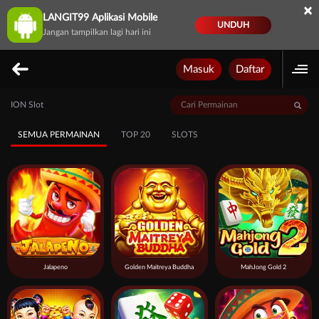
×
LANGIT99 Aplikasi Mobile
UNDUH
Jangan tampilkan lagi hari ini
Masuk
Daftar
ION Slot
SEMUA PERMAINAN
TOP 20
SLOTS
Jalapeno
Golden Maitreya Buddha
MahJong Gold 2