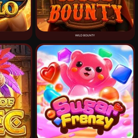
WILD BOUNTY