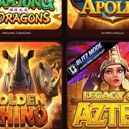
MAHJONG 5 DRAGONS
OLYMPUS APOLLO