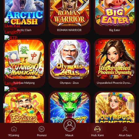
Arctic Clash
ROMAN WARRIOR
Big Eater
Yuanbao Mahjong
Olympus - Zeus
Unparalleled Phoenix Dynasty
9Gaming
Promosi
Masuk
Hub. Kami
Akun Saya
Fortune's Treasure
Dragon777
OLYMPUS DEMETER