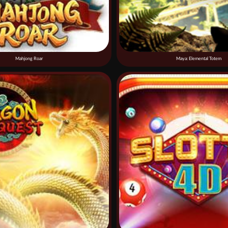
Mahjong Roar
Maya: Elemental Totem