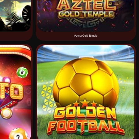
Aztec: Gold Temple