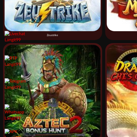
Zeustrike