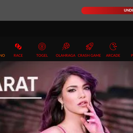
UND
INO
RACE
TOGEL
OLAHRAGA
CRASH GAME
ARCADE